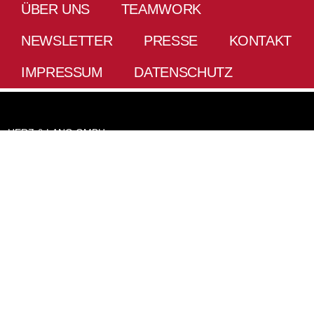
ÜBER UNS
TEAMWORK
NEWSLETTER
PRESSE
KONTAKT
IMPRESSUM
DATENSCHUTZ
HERZ & LANG GMBH
Tel:
+49 8375 921133-0
info@herz-lang.de
www.herz-lang.de
ZENTRALE
BÜRO WEITNAU
Ritzensonnenhalb 5a
87480 Weitnau
Tel.
+49 8375 921133-0